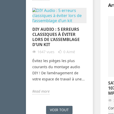
Ar
DIY AUDIO : 5 ERREURS
CLASSIQUES À ÉVITER
LORS DE L’ASSEMBLAGE
D’UN KIT
1647 vues
0
Aimé
Évitez les pièges les plus
courants du montage audio
DIY ! De l’aménagement de
votre espace de travail à une...
SA
10
Read more
MP
Com
VOIR TOUT