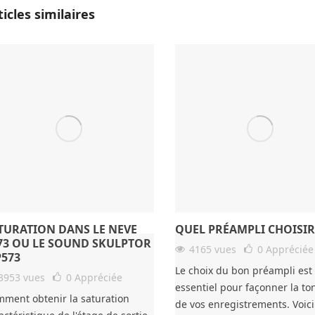
ticles similaires
TURATION DANS LE NEVE
QUEL PRÉAMPLI CHOISIR
73 OU LE SOUND SKULPTOR
4165 vues
0
Appréciée
573
Le choix du bon préampli est
3953 vues
0
Appréciée
essentiel pour façonner la ton
ment obtenir la saturation
de vos enregistrements. Voici