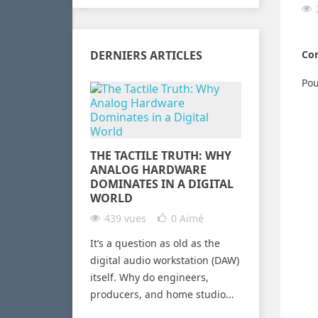
DERNIERS ARTICLES
Com
Pou
THE TACTILE TRUTH: WHY
ANALOG HARDWARE
DOMINATES IN A DIGITAL
WORLD
439 vues
0
Aimé
It’s a question as old as the
digital audio workstation (DAW)
itself. Why do engineers,
producers, and home studio...