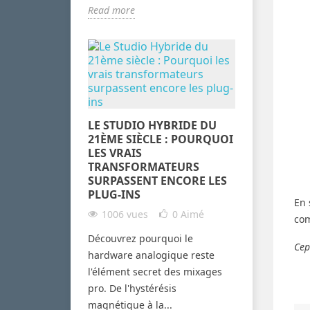
Read more
LE STUDIO HYBRIDE DU
21ÈME SIÈCLE : POURQUOI
LES VRAIS
TRANSFORMATEURS
SURPASSENT ENCORE LES
PLUG-INS
En 
1006 vues
0
Aimé
com
Découvrez pourquoi le
Cep
hardware analogique reste
l'élément secret des mixages
pro. De l'hystérésis
magnétique à la...