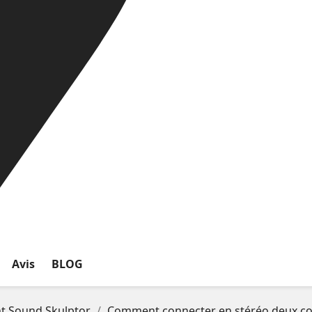
Avis
BLOG
nt Sound Skulptor
Comment connecter en stéréo deux c