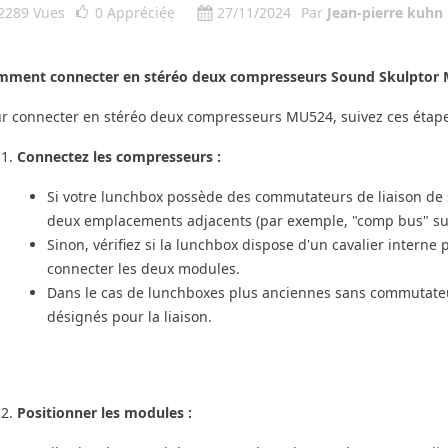
2289 Vues
0
Appréciée
27/11/2024
Par
Jean-pierre kuhn
ment connecter en stéréo deux compresseurs Sound Skulptor
r connecter en stéréo deux compresseurs MU524, suivez ces étape
Connectez les compresseurs :
Si votre lunchbox possède des commutateurs de liaison de 
deux emplacements adjacents (par exemple, "comp bus" sur 
Sinon, vérifiez si la lunchbox dispose d'un cavalier interne p
connecter les deux modules.
Dans le cas de lunchboxes plus anciennes sans commutateurs
désignés pour la liaison.
Positionner les modules :