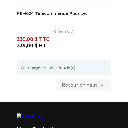
AJOUTER AU PANIER
REM624 Télécommande Pour Le...
0 Review(s)
Prix
339,00 $
TTC
339,00 $
HT
Affichage 1-4 de 4 article(s)

Retour en haut