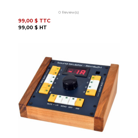
0 Review(s)
Prix
99,00 $
TTC
99,00 $
HT