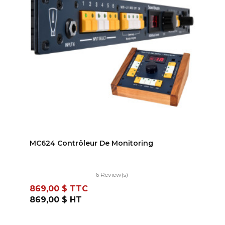
AJOUTER AU PANIER
MC624 Contrôleur De Monitoring
6 Review(s)
Prix
869,00 $
TTC
869,00 $
HT